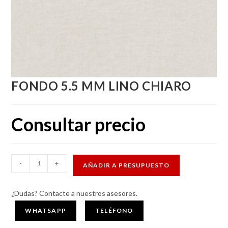
FONDO 5.5 MM LINO CHIARO
Consultar precio
FONDO
-
+
AÑADIR A PRESUPUESTO
5.5
MM
¿Dudas? Contacte a nuestros asesores.
LINO
CHIARO
WHATSAPP
TELÉFONO
cantidad