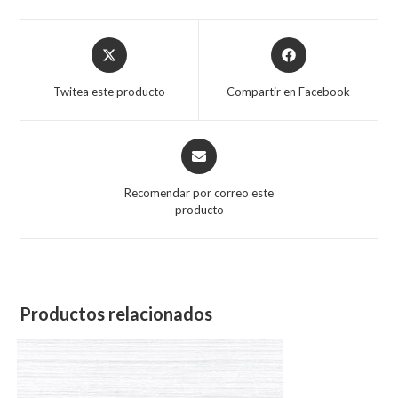
Opens
Opens
in
in
a
a
Twitea este producto
Compartir en Facebook
new
new
window
window
Opens
in
a
Recomendar por correo este
new
producto
window
Productos relacionados