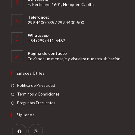
E. Perticone 1601, Neuquén Capital
Teléfonos:
299 4400-735 / 299 4400-500
Se
Whatsapp
abre
+54 (299) 411-6467
en
Se
tu
Página de contacto
abre
Envíanos un mensaje y visualiza nuestra ubicación
aplicación
en
tu
Enlaces Útiles
aplicación
Política de Privacidad
Términos y Condiciones
Preguntas Frecuentes
Síguenos