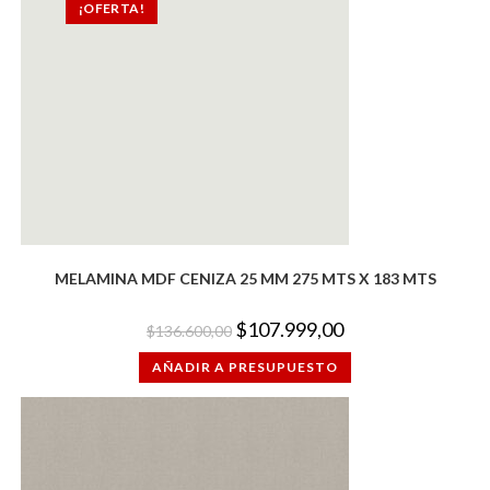
¡OFERTA!
MELAMINA MDF CENIZA 25 MM 275 MTS X 183 MTS
El
El
$
107.999,00
$
136.600,00
precio
precio
original
actual
AÑADIR A PRESUPUESTO
era:
es:
$136.600,00.
$107.999,00.