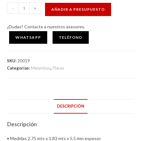
FONDO
-
+
AÑADIR A PRESUPUESTO
5.5
MM
¿Dudas? Contacte a nuestros asesores.
BLANCO
LISO
WHATSAPP
TELÉFONO
.
cantidad
SKU:
20019
Categorías:
Melaminas
,
Placas
DESCRIPCIÓN
Descripción
• Medidas 2.75 mts x 1.83 mts x 5.5 mm espesor.