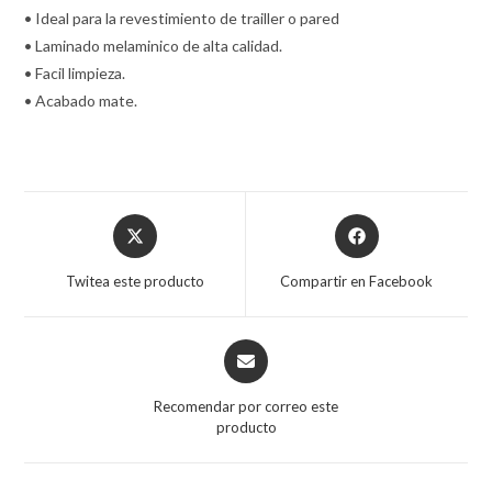
• Ideal para la revestimiento de trailler o pared
• Laminado melaminico de alta calidad.
• Facil limpieza.
• Acabado mate.
Opens
Opens
in
in
a
a
Twitea este producto
Compartir en Facebook
new
new
window
window
Opens
in
a
Recomendar por correo este
new
producto
window