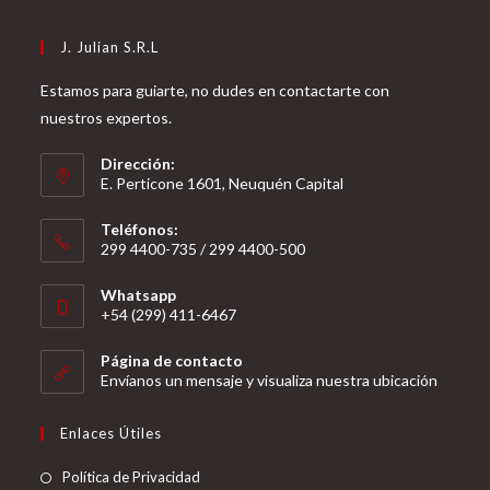
J. Julian S.R.L
Estamos para guiarte, no dudes en contactarte con
nuestros expertos.
Dirección:
E. Perticone 1601, Neuquén Capital
Teléfonos:
299 4400-735 / 299 4400-500
Se
Whatsapp
abre
+54 (299) 411-6467
en
Se
tu
Página de contacto
abre
Envíanos un mensaje y visualiza nuestra ubicación
aplicación
en
tu
Enlaces Útiles
aplicación
Política de Privacidad