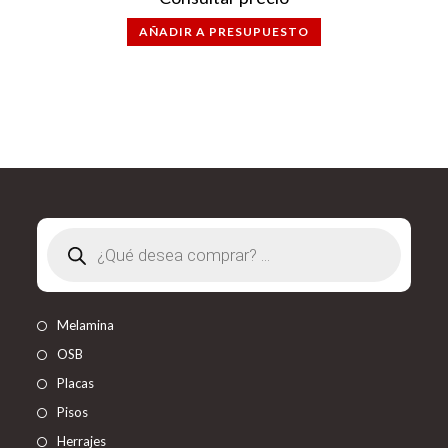
AÑADIR A PRESUPUESTO
Búsqueda
de
productos
Melamina
OSB
Placas
Pisos
Herrajes