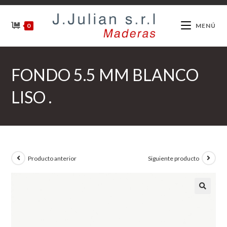
Ir
al
0
MENÚ
contenido
FONDO 5.5 MM BLANCO
LISO .
Producto anterior
Siguiente producto