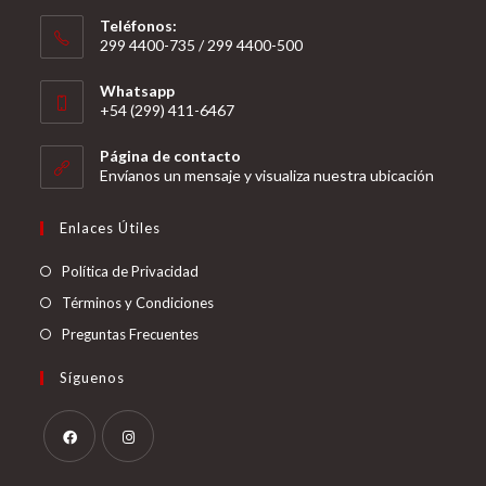
Teléfonos:
299 4400-735 / 299 4400-500
Se
Whatsapp
abre
+54 (299) 411-6467
en
Se
tu
Página de contacto
abre
Envíanos un mensaje y visualiza nuestra ubicación
aplicación
en
tu
Enlaces Útiles
aplicación
Política de Privacidad
Términos y Condiciones
Preguntas Frecuentes
Síguenos
Se
Se