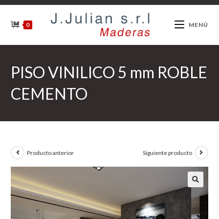
Ir
al
0
MENÚ
contenido
PISO VINILICO 5 mm ROBLE
CEMENTO
Producto anterior
Siguiente producto