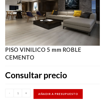
PISO VINILICO 5 mm ROBLE
CEMENTO
Consultar precio
PISO
-
+
AÑADIR A PRESUPUESTO
VINILICO
5