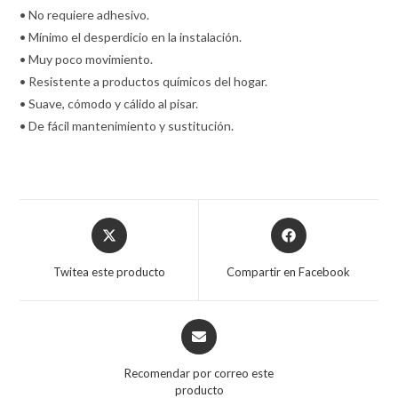
• No requiere adhesivo.
• Mínimo el desperdicio en la instalación.
• Muy poco movimiento.
• Resistente a productos químicos del hogar.
• Suave, cómodo y cálido al pisar.
• De fácil mantenimiento y sustitución.
Opens
Opens
in
in
a
a
Twitea este producto
Compartir en Facebook
new
new
window
window
Opens
in
a
Recomendar por correo este
new
producto