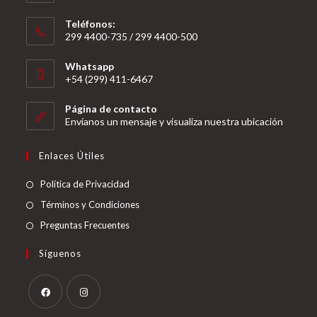
Teléfonos:
299 4400-735 / 299 4400-500
Se
Whatsapp
abre
+54 (299) 411-6467
en
Se
tu
Página de contacto
abre
Envíanos un mensaje y visualiza nuestra ubicación
aplicación
en
tu
Enlaces Útiles
aplicación
Política de Privacidad
Términos y Condiciones
Preguntas Frecuentes
Síguenos
Se
Se