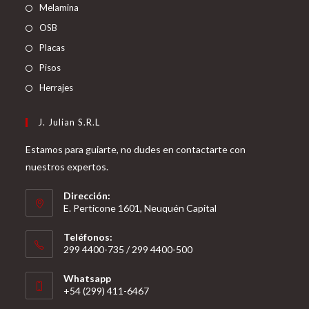
Melamina
OSB
Placas
Pisos
Herrajes
J. Julian S.R.L
Estamos para guiarte, no dudes en contactarte con
nuestros expertos.
Dirección:
E. Perticone 1601, Neuquén Capital
Teléfonos:
299 4400-735 / 299 4400-500
Se
Whatsapp
abre
+54 (299) 411-6467
en
Se