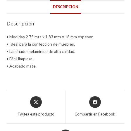
DESCRIPCIÓN
Descripción
• Medidas 2.75 mts x 1.83 mts x 18 mm espesor.
• Ideal para la confección de muebles.
• Laminado melamínico de alta calidad.
• Fácil limpieza.
• Acabado mate.
Opens
Opens
in
in
a
a
Twitea este producto
Compartir en Facebook
new
new
window
window