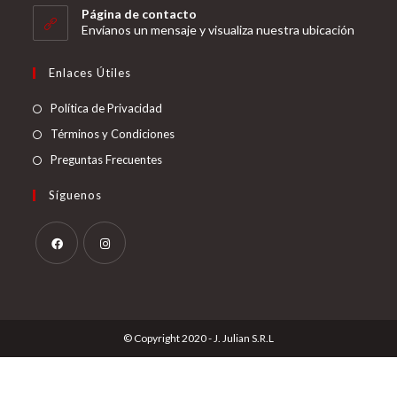
tu
Página de contacto
abre
Envíanos un mensaje y visualiza nuestra ubicación
aplicación
en
tu
Enlaces Útiles
aplicación
Política de Privacidad
Términos y Condiciones
Preguntas Frecuentes
Síguenos
Se
Se
abre
abre
en
en
© Copyright 2020 - J. Julian S.R.L
una
una
nueva
nueva
pestaña
pestaña