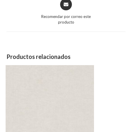
Opens
in
a
Recomendar por correo este
new
producto
window
Productos relacionados