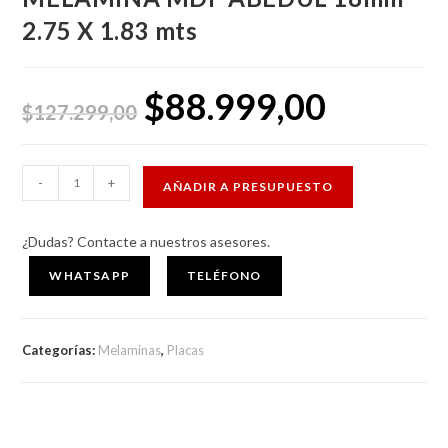
2.75 X 1.83 mts
$
88.999,00
El
El
precio
precio
$
127.299,00
original
actual
era:
es:
$127.299,00.
$88.999,00.
MELAMINA
-
+
AÑADIR A PRESUPUESTO
MDF
ABEDUL
¿Dudas? Contacte a nuestros asesores.
18mm
2.75
WHATSAPP
TELÉFONO
X
1.83
Categorías:
Melaminas
,
Placas
mts
cantidad