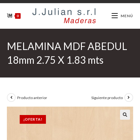
Ir
al
0
MENÚ
contenido
MELAMINA MDF ABEDUL
18mm 2.75 X 1.83 mts
Producto anterior
Siguiente producto
¡OFERTA!