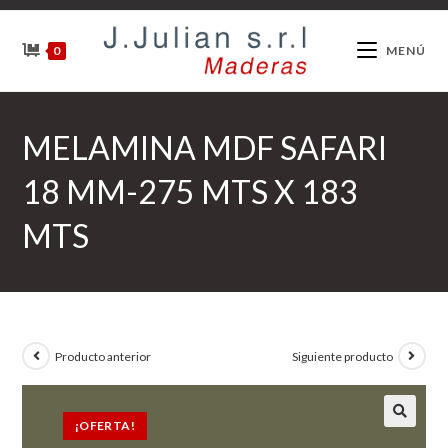
Ir
al
0
MENÚ
contenido
MELAMINA MDF SAFARI
18 MM-275 MTS X 183
MTS
Producto anterior
Siguiente producto
¡OFERTA!