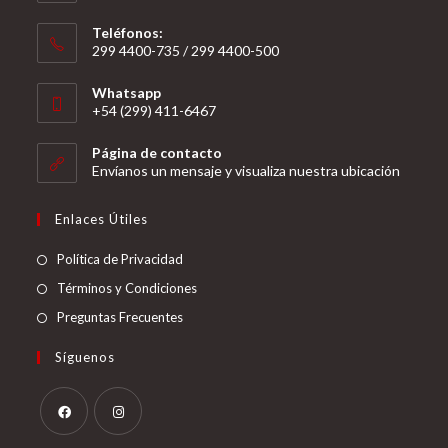
Teléfonos:
299 4400-735 / 299 4400-500
Se
Whatsapp
abre
+54 (299) 411-6467
en
Se
tu
Página de contacto
abre
Envíanos un mensaje y visualiza nuestra ubicación
aplicación
en
tu
Enlaces Útiles
aplicación
Política de Privacidad
Términos y Condiciones
Preguntas Frecuentes
Síguenos
Se
Se