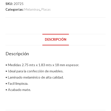
SKU:
20725
X
Categorías:
Melaminas
,
Placas
183
MTS
cantidad
DESCRIPCIÓN
Descripción
• Medidas 2.75 mts x 1.83 mts x 18 mm espesor.
• Ideal para la confección de muebles.
• Laminado melaminico de alta calidad.
• Facil limpieza.
• Acabado mate.