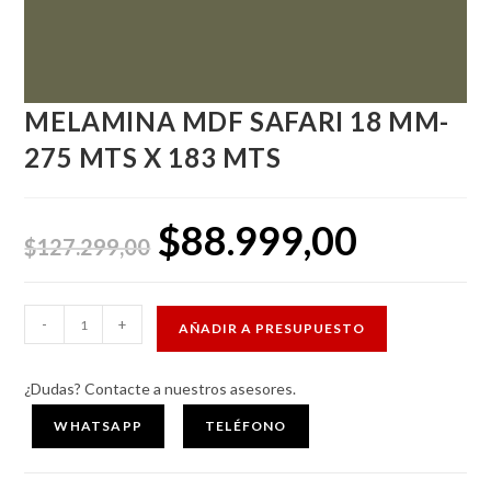
MELAMINA MDF SAFARI 18 MM-
275 MTS X 183 MTS
$
88.999,00
El
El
precio
precio
$
127.299,00
original
actual
era:
es:
$127.299,00.
$88.999,00.
MELAMINA
-
+
AÑADIR A PRESUPUESTO
MDF
SAFARI
¿Dudas? Contacte a nuestros asesores.
18
MM-
WHATSAPP
TELÉFONO
275
MTS