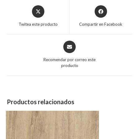
Opens
Opens
in
in
a
a
Twitea este producto
Compartir en Facebook
new
new
window
window
Opens
in
a
Recomendar por correo este
new
producto
window
Productos relacionados