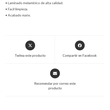
• Laminado melaminico de alta calidad.
• Facil limpieza.
• Acabado mate.
Opens
Opens
in
in
a
a
Twitea este producto
Compartir en Facebook
new
new
window
window
Opens
in
a
Recomendar por correo este
new
producto
window