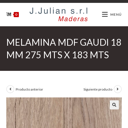
Ir
al
0
MENÚ
contenido
MELAMINA MDF GAUDI 18
MM 275 MTS X 183 MTS
Producto anterior
Siguiente producto