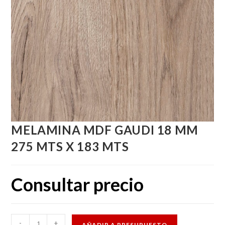
MELAMINA MDF GAUDI 18 MM
275 MTS X 183 MTS
Consultar precio
MELAMINA
-
+
AÑADIR A PRESUPUESTO