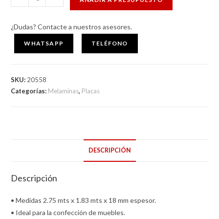
MDF
GAUDI
¿Dudas? Contacte a nuestros asesores.
18
MM
WHATSAPP
TELÉFONO
275
MTS
SKU:
20558
X
Categorías:
Melaminas
,
Placas
183
MTS
cantidad
DESCRIPCIÓN
Descripción
• Medidas 2.75 mts x 1.83 mts x 18 mm espesor.
• Ideal para la confección de muebles.