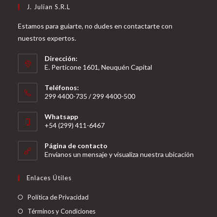
J. Julian S.R.L
Estamos para guiarte, no dudes en contactarte con
nuestros expertos.
Dirección:
E. Perticone 1601, Neuquén Capital
Teléfonos:
299 4400-735 / 299 4400-500
Se
Whatsapp
abre
+54 (299) 411-6467
en
Se
tu
Página de contacto
abre
Envíanos un mensaje y visualiza nuestra ubicación
aplicación
en
tu
Enlaces Útiles
aplicación
Política de Privacidad
Términos y Condiciones